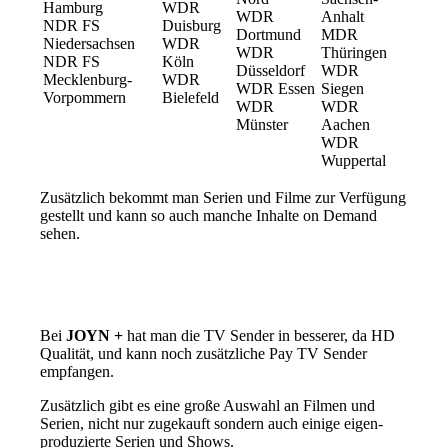
Hamburg
WDR
WDR
Anhalt
NDR FS
Duisburg
Dortmund
MDR
Niedersachsen
WDR
WDR
Thüringen
NDR FS
Köln
Düsseldorf
WDR
Mecklenburg-
WDR
WDR Essen
Siegen
Vorpommern
Bielefeld
WDR
WDR
Münster
Aachen
WDR
Wuppertal
Zusätzlich bekommt man Serien und Filme zur Verfügung
gestellt und kann so auch manche Inhalte on Demand
sehen.
Bei
JOYN +
hat man die TV Sender in besserer, da HD
Qualität, und kann noch zusätzliche Pay TV Sender
empfangen.
Zusätzlich gibt es eine große Auswahl an Filmen und
Serien, nicht nur zugekauft sondern auch einige eigen-
produzierte Serien und Shows.