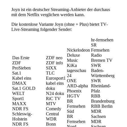
Joyn ist ein deutscher Streaming-Anbieter der durchaus
mit dem Netflix verglichen werden kann.
Die kostenlose Variante Joyn (ohne + Plus) bietet TV-
Live-Streaming folgender Sender:
hr-fernsehen
SR
Nickelodeon
Fernsehen
Deluxe
Radio
Das Erste
ZDF neo
Music
Bremen TV
ZDF
ZDF info
KiKa
SWR
ProSieben
SIXX
tagesschau
Baden-
Sat.1
TLC
24
Württemberg
Kabel eins
Eurosport1
ONE
SWR
DMAX
kabel eins
ARD-alpha
Rheinland-
Sat.1 GOLD
doku
Phoenix
Pfalz
WELT
N24 doku
HGTV
RBB
Sport1
RiC TV
BR
Brandenburg
MAXX
MTV
Fernsehen
RBB Berlin
NDR FS
Comedy
Süd
MDR
Schleswig-
Central
BR
Sachsen
Holstein
WDR
Fernsehen
MDR
NDR FS
Bonn
Nord
Sachsen-